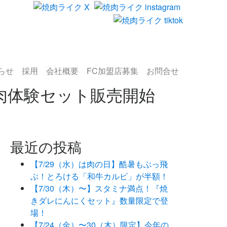
らせ
採用
会社概要
FC加盟店募集
お問合せ
り焼肉体験セット販売開始
最近の投稿
【7/29（水）は肉の日】酷暑もぶっ飛
ぶ！とろける「和牛カルビ」が半額！
【7/30（木）〜】スタミナ満点！『焼
きダレにんにくセット』数量限定で登
場！
【7/24（金）〜30（木）限定】今年の