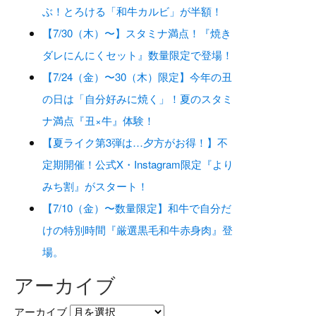
ぶ！とろける「和牛カルビ」が半額！
【7/30（木）〜】スタミナ満点！『焼き
ダレにんにくセット』数量限定で登場！
【7/24（金）〜30（木）限定】今年の丑
の日は「自分好みに焼く」！夏のスタミ
ナ満点『丑×牛』体験！
【夏ライク第3弾は…夕方がお得！】不
定期開催！公式X・Instagram限定『より
みち割』がスタート！
【7/10（金）〜数量限定】和牛で自分だ
けの特別時間『厳選黒毛和牛赤身肉』登
場。
アーカイブ
アーカイブ