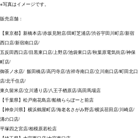
※写真はイメージです。
販売店舗：
【東京都】新橋本店/赤坂見附店/田町芝浦店/渋谷宇田川町店/新宿
西口店/新宿南口店/
五反田西口店/目黒東口店/上野店/池袋東口店/秋葉原電気街店/神保
町店/
御茶ノ水店/ 飯田橋店/高円寺店/吉祥寺南口店/立川南口店/町田北口
店/北千住店/
東久留米店/立川通り店/八王子楢原店/高田馬場店
【千葉県】松戸南花島店/船橋ららぽーと前店
【神奈川県】横浜鶴屋町店/海老名さがみ野店/横浜荏田店/川崎店/
溝の口店/
平塚四之宮店/相模原若松店
【埼玉県】大宮西口店/大宮東口店