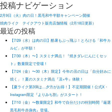
投稿ナビゲーション
2月9日（火）肉の日！黒毛和牛半額キャンペーン開催
焼肉ライク テイクアウト販売店舗情報（2月18日更新）
最近の投稿
【7/29（水）は肉の日】酷暑もぶっ飛ぶ！とろける「和牛カ
ルビ」が半額！
【7/30（木）〜】スタミナ満点！『焼きダレにんにくセッ
ト』数量限定で登場！
【7/24（金）〜30（木）限定】今年の丑の日は「自分好みに
焼く」！夏のスタミナ満点『丑×牛』体験！
【夏ライク第3弾は…夕方がお得！】不定期開催！公式X・
Instagram限定『よりみち割』がスタート！
【7/10（金）〜数量限定】和牛で自分だけの特別時間『厳選
黒毛和牛赤身肉』登場。