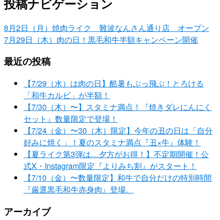
投稿ナビゲーション
8月2日（月）焼肉ライク 難波なんさん通り店 オープン
7月29日（木）肉の日！黒毛和牛半額キャンペーン開催
最近の投稿
【7/29（水）は肉の日】酷暑もぶっ飛ぶ！とろける
「和牛カルビ」が半額！
【7/30（木）〜】スタミナ満点！『焼きダレにんにく
セット』数量限定で登場！
【7/24（金）〜30（木）限定】今年の丑の日は「自分
好みに焼く」！夏のスタミナ満点『丑×牛』体験！
【夏ライク第3弾は…夕方がお得！】不定期開催！公
式X・Instagram限定『よりみち割』がスタート！
【7/10（金）〜数量限定】和牛で自分だけの特別時間
『厳選黒毛和牛赤身肉』登場。
アーカイブ