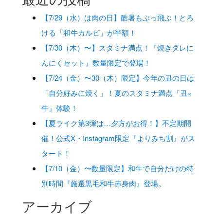
【7/29（水）は肉の日】酷暑もぶっ飛ぶ！とろ
ける「和牛カルビ」が半額！
【7/30（木）〜】スタミナ満点！『焼きダレに
んにくセット』数量限定で登場！
【7/24（金）〜30（木）限定】今年の丑の日は
「自分好みに焼く」！夏のスタミナ満点『丑×
牛』体験！
【夏ライク第3弾は…夕方がお得！】不定期開
催！公式X・Instagram限定『よりみち割』がス
タート！
【7/10（金）〜数量限定】和牛で自分だけの特
別時間『厳選黒毛和牛赤身肉』登場。
アーカイブ