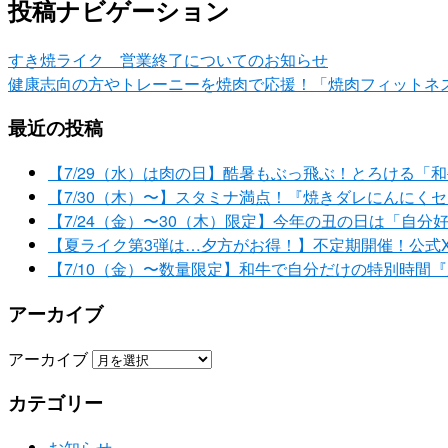
投稿ナビゲーション
すき焼ライク 営業終了についてのお知らせ
健康志向の方やトレーニーを焼肉で応援！「焼肉フィットネス
最近の投稿
【7/29（水）は肉の日】酷暑もぶっ飛ぶ！とろける「
【7/30（木）〜】スタミナ満点！『焼きダレにんにく
【7/24（金）〜30（木）限定】今年の丑の日は「自
【夏ライク第3弾は…夕方がお得！】不定期開催！公式X・
【7/10（金）〜数量限定】和牛で自分だけの特別時間
アーカイブ
アーカイブ
カテゴリー
お知らせ