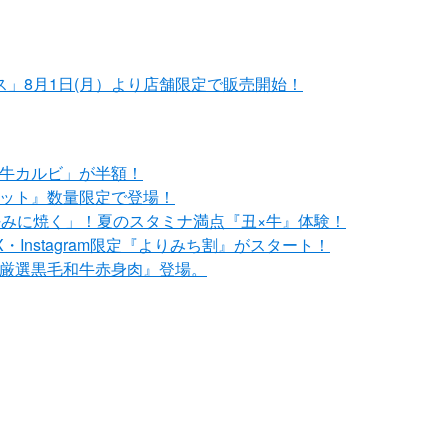
」8月1日(月）より店舗限定で販売開始！
和牛カルビ」が半額！
セット』数量限定で登場！
分好みに焼く」！夏のスタミナ満点『丑×牛』体験！
Instagram限定『よりみち割』がスタート！
『厳選黒毛和牛赤身肉』登場。