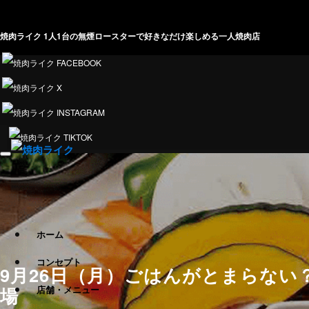
焼肉ライク 1人1台の無煙ロースターで好きなだけ楽しめる一人焼肉店
ホーム
コンセプト
9月26日（月）ごはんがとまらな
場
店舗・メニュー