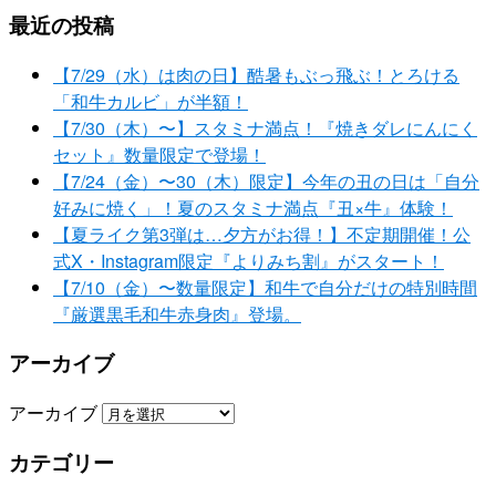
最近の投稿
【7/29（水）は肉の日】酷暑もぶっ飛ぶ！とろける
「和牛カルビ」が半額！
【7/30（木）〜】スタミナ満点！『焼きダレにんにく
セット』数量限定で登場！
【7/24（金）〜30（木）限定】今年の丑の日は「自分
好みに焼く」！夏のスタミナ満点『丑×牛』体験！
【夏ライク第3弾は…夕方がお得！】不定期開催！公
式X・Instagram限定『よりみち割』がスタート！
【7/10（金）〜数量限定】和牛で自分だけの特別時間
『厳選黒毛和牛赤身肉』登場。
アーカイブ
アーカイブ
カテゴリー