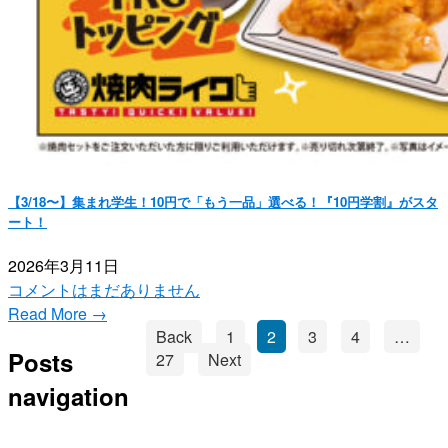
【3/18〜】集まれ学生！10円で「もう一品」選べる！『10円学割』がスタ
ート！
2026年3月11日
コメントはまだありません
Read More →
Back
1
2
3
4
…
Posts
27
Next
navigation