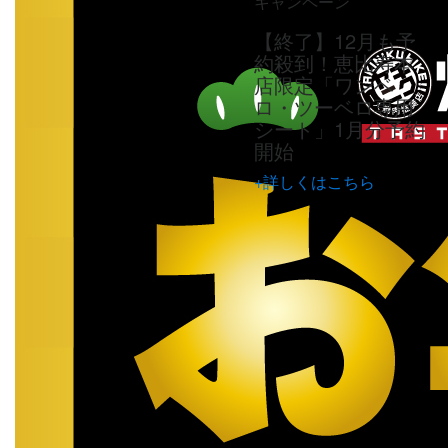
キャンペーン
【終了】12月も予
約殺到！恵比寿本
店限定「ワンベ
ロ・ツーベロ専用
シート」1月分予約
開始
+詳しくはこちら