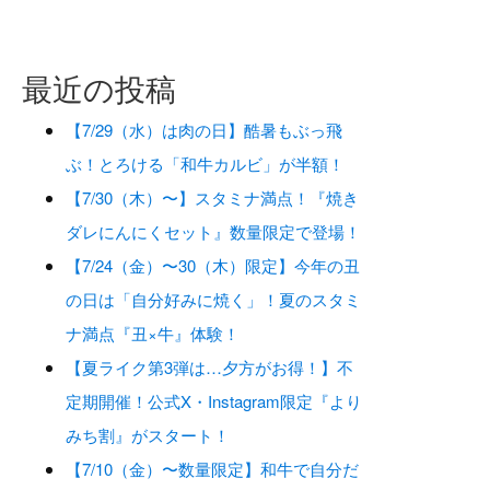
最近の投稿
【7/29（水）は肉の日】酷暑もぶっ飛
ぶ！とろける「和牛カルビ」が半額！
【7/30（木）〜】スタミナ満点！『焼き
ダレにんにくセット』数量限定で登場！
【7/24（金）〜30（木）限定】今年の丑
の日は「自分好みに焼く」！夏のスタミ
ナ満点『丑×牛』体験！
【夏ライク第3弾は…夕方がお得！】不
定期開催！公式X・Instagram限定『より
みち割』がスタート！
【7/10（金）〜数量限定】和牛で自分だ