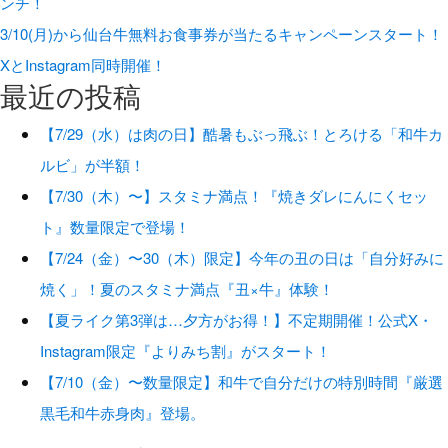
ンチ！
3/10(月)から仙台牛無料お食事券が当たるキャンペーンスタート！
XとInstagram同時開催！
最近の投稿
【7/29（水）は肉の日】酷暑もぶっ飛ぶ！とろける「和牛カ
ルビ」が半額！
【7/30（木）〜】スタミナ満点！『焼きダレにんにくセッ
ト』数量限定で登場！
【7/24（金）〜30（木）限定】今年の丑の日は「自分好みに
焼く」！夏のスタミナ満点『丑×牛』体験！
【夏ライク第3弾は…夕方がお得！】不定期開催！公式X・
Instagram限定『よりみち割』がスタート！
【7/10（金）〜数量限定】和牛で自分だけの特別時間『厳選
黒毛和牛赤身肉』登場。